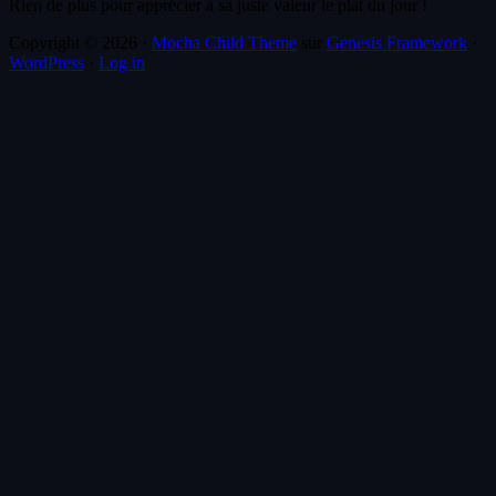
Rien de plus pour apprécier à sa juste valeur le plat du jour !
Copyright © 2026 ·
Mocha Child Theme
sur
Genesis Framework
·
WordPress
·
Log in