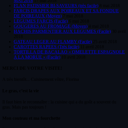
MAI 2018
17 mai 2018
FLAN PATISSIER BI-SAVEURS (très facile)
8 mai 2018
FARCIS DRAPES AUX POIREAUX ET SA FONDUE
DE POIREAUX (Moyen)
7 mai 2018
LEGUMES FARCIS (Facile)
6 mai 2018
GOUGERES AU FROMAGE (Moyen)
4 mai 2018
HACHIS PARMENTIER AUX LEGUMES (Facile)
30 avril
2018
GATEAU LEGER AU FLAMBY (Facile)
25 avril 2018
CAROTTES RAPEES (Très facile)
11 avril 2018
TORTILLA DE BACALAO « OMELETTE ESPAGNOLE
A LA MORUE » (Facile)
10 avril 2018
MERCI DE VOTRE VISITE!
A très bientôt... Cuisinement vôtre, Florina
Le gras, c’est la vie
Il faut bien le reconnaître : la cuisine qui a du goût a souvent du
gras. Mais pas toujours !
Mon couteau et ma fourchette