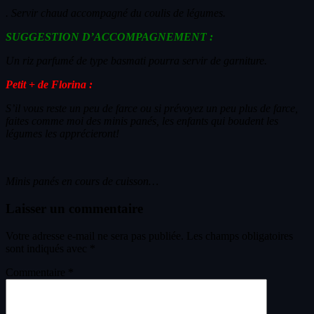
. Servir chaud accompagné du coulis de légumes.
SUGGESTION D’ACCOMPAGNEMENT :
Un riz parfumé de type basmati pourra servir de garniture.
Petit + de Florina :
S’il vous reste un peu de farce ou si prévoyez un peu plus de farce,
faites comme moi des minis panés, les enfants qui boudent les
légumes les apprécieront!
Minis panés en cours de cuisson…
Laisser un commentaire
Votre adresse e-mail ne sera pas publiée.
Les champs obligatoires
sont indiqués avec
*
Commentaire
*