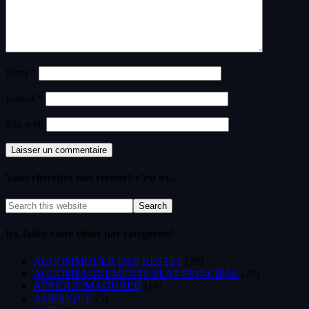
Nom
*
E-mail
*
Site web
Vous cherchez une recette? c’est ici…
Ici, faites votre choix par catégories!
ACCOMMODER DES RESTES
(20)
ACCOMPAGNEMENTS PLAT PRINCIPAL
(29)
AFRIQUE/MAGHREB
(14)
AMERIQUE
(5)