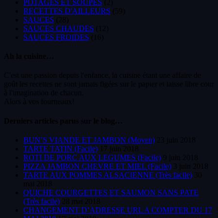
POTAGES ET SOUPES
(2)
RECETTES D'AILLEURS
(59)
SAUCES
(28)
SAUCES CHAUDES
(12)
SAUCES FROIDES
(16)
Ah la cuisine…
C'est une passion depuis l'enfance, la cuisine étant une affaire de
goût les recettes ne sont jamais figées sur le papier et laisse libre cour
à l'imagination de chacun.
Alors à vos fourneaux!
Derniers articles parus sur le blog…
BUN’S VIANDE ET JAMBON (Moyen)
23 juin 2018
TARTE TATIN (Facile)
17 juin 2018
ROTI DE PORC AUX LEGUMES (Facile)
9 juin 2018
PIZZA JAMBON CHEVRE ET MIEL (Facile)
3 juin 2018
TARTE AUX POMMES ALSACIENNE (Très facile)
30
mai 2018
QUICHE COURGETTES ET SAUMON SANS PATE
(Très facile)
28 mai 2018
CHANGEMENT D’ADRESSE URL A COMPTER DU 17