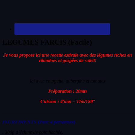
LEGUMES FARCIS (Facile)
Je vous propose ici une recette estivale avec des légumes riches en
vitamines et gorgées de soleil!
Ici avec courgette, aubergine et tomates
Préparation : 20mn
Cuisson : 45mn – Th6/180°
_______________________________________________________
INGREDIENTS (Pour 4 personnes)
. 300g d’échine de porc hachée.