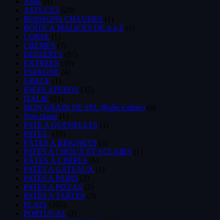
ASIE
(8)
ASTUCES
(29)
BOISSONS CHAUDES
(1)
BOÎTE À MALICES DE A à Z
(1)
CORSE
(1)
CREMES
(7)
DESSERTS
(97)
ENTREES
(39)
ESPAGNE
(4)
GRECE
(1)
IDEES APEROS
(32)
ITALIE
(21)
MON GRAIN DE SEL (Boîte à idées)
(4)
Non classé
(1)
PATE A QUENELLES
(1)
PATES :
(16)
PÂTES À BEIGNETS
(2)
PATES A CHOUX ET ECLAIRS
(1)
PÂTES À CRÊPES
(6)
PATES A GATEAUX
(1)
PATES A PAINS
(2)
PATES A PIZZAS
(2)
PATES A TARTES
(5)
PLATS
(205)
PORTUGAL
(2)