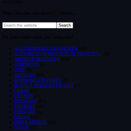
hermétique.
Vous cherchez une recette? c’est ici…
Ici, faites votre choix par catégories!
ACCOMMODER DES RESTES
(20)
ACCOMPAGNEMENTS PLAT PRINCIPAL
(29)
AFRIQUE/MAGHREB
(14)
AMERIQUE
(5)
ASIE
(8)
ASTUCES
(29)
BOISSONS CHAUDES
(1)
BOÎTE À MALICES DE A à Z
(1)
CORSE
(1)
CREMES
(7)
DESSERTS
(97)
ENTREES
(39)
ESPAGNE
(4)
GRECE
(1)
IDEES APEROS
(32)
ITALIE
(21)