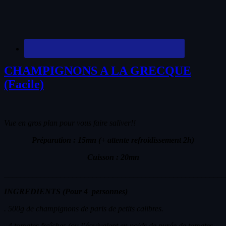
CHAMPIGNONS A LA GRECQUE
(Facile)
Vue en gros plan pour vous faire saliver!!
Préparation : 15mn (+ attente refroidissement 2h)
Cuisson : 20mn
_______________________________________________________
INGREDIENTS (Pour 4 personnes)
. 500g de champignons de paris de petits calibres.
.
4 tomates fraîches (ou l’équivalent en poids de purée de tomates