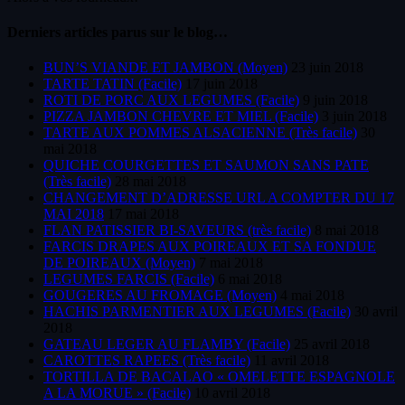
Derniers articles parus sur le blog…
BUN’S VIANDE ET JAMBON (Moyen)
23 juin 2018
TARTE TATIN (Facile)
17 juin 2018
ROTI DE PORC AUX LEGUMES (Facile)
9 juin 2018
PIZZA JAMBON CHEVRE ET MIEL (Facile)
3 juin 2018
TARTE AUX POMMES ALSACIENNE (Très facile)
30
mai 2018
QUICHE COURGETTES ET SAUMON SANS PATE
(Très facile)
28 mai 2018
CHANGEMENT D’ADRESSE URL A COMPTER DU 17
MAI 2018
17 mai 2018
FLAN PATISSIER BI-SAVEURS (très facile)
8 mai 2018
FARCIS DRAPES AUX POIREAUX ET SA FONDUE
DE POIREAUX (Moyen)
7 mai 2018
LEGUMES FARCIS (Facile)
6 mai 2018
GOUGERES AU FROMAGE (Moyen)
4 mai 2018
HACHIS PARMENTIER AUX LEGUMES (Facile)
30 avril
2018
GATEAU LEGER AU FLAMBY (Facile)
25 avril 2018
CAROTTES RAPEES (Très facile)
11 avril 2018
TORTILLA DE BACALAO « OMELETTE ESPAGNOLE
A LA MORUE » (Facile)
10 avril 2018