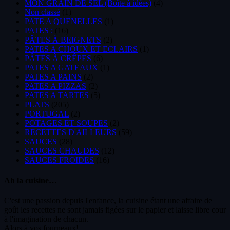
MON GRAIN DE SEL (Boîte à idées)
(4)
Non classé
(1)
PATE A QUENELLES
(1)
PATES :
(16)
PÂTES À BEIGNETS
(2)
PATES A CHOUX ET ECLAIRS
(1)
PÂTES À CRÊPES
(6)
PATES A GATEAUX
(1)
PATES A PAINS
(2)
PATES A PIZZAS
(2)
PATES A TARTES
(5)
PLATS
(205)
PORTUGAL
(2)
POTAGES ET SOUPES
(2)
RECETTES D'AILLEURS
(59)
SAUCES
(28)
SAUCES CHAUDES
(12)
SAUCES FROIDES
(16)
Ah la cuisine…
C'est une passion depuis l'enfance, la cuisine étant une affaire de
goût les recettes ne sont jamais figées sur le papier et laisse libre cour
à l'imagination de chacun.
Alors à vos fourneaux!